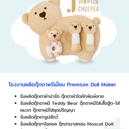
โรงงานผลิตตุ๊กตาพรีเมี่ยม Premium Doll Maker
รับผลิตตุ๊กตาผ้าน่ารัก ตุ๊กตาผ้าไดคัทพิมพ์ลาย
รับผลิตตุ๊กตาหมี Teddy Bear ตุ๊กตาหมีใส่เสื้อฮู้ด-ใส่
หมวก ตุ๊กตาหมีใส่ชุดปริญญา
รับผลิตตุ๊กตารูปสัตว์
รับผลิตตุ๊กตาไอดอล ตุ๊กตามาสคอน Mascot Doll