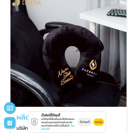
ผลิตสินค้าพรีเมี่ยมตามแบบ
เว็บไซต์นี้ใช้คุกกี้
เราใช้คุกกี้เพื่อเพิ่มประสิทธิภาพและ
ตั้งค่าคุกกี้
ยอมรับ
มอบประสบการณ์ความพึงพอใจ
ของท่านในการใช้งานเว็บไซต์
เรียน
บริษัท จินผิน ชี่เยี่ย จำกัด
รู้เพิ่มเติม