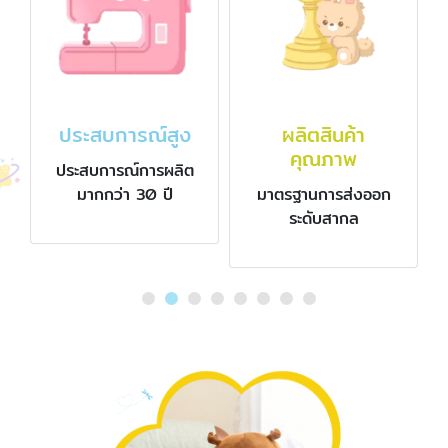
การณ์สูง
ผลิตสินค้า
รักษ์โลก
คุณภาพ
รณ์การผลิต
สินค้าทางเลือก
่า 30 ปี
มาตรฐานการส่งออก
Friendly
ระดับสากล