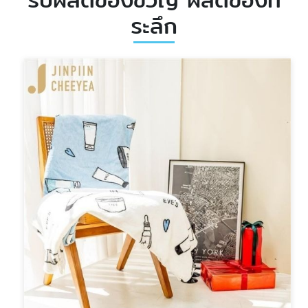
ระลึก