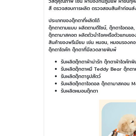
วัสดุคุณภาพ เช่น ผ้าป้องกันภูมิแพ้ ผ้าขน
สี ตรวจสอบการผลิต ตรวจสอบสินค้าก่อนส
ประเภทของตุ๊กตาที่ผลิตได้
ตุ๊กตาตามแบบ
ผลิตตามดีไซน์, ตุ๊กตาไอดอล, 
ตุ๊กตามาสคอต
ผลิตตัวนำโชคหรือตัวแทนข
สินค้าของพรีเมียม
เช่น หมอน, หมอนรองคอ
ตุ๊กตาไดคัท
ตุ๊กตาที่มีลวดลายพิมพ์
รับผลิตตุ๊กตาผ้าน่ารัก ตุ๊กตาผ้าไดคัทพ
รับผลิตตุ๊กตาหมี Teddy Bear ตุ๊กตาหม
รับผลิตตุ๊กตารูปสัตว์
รับผลิตตุ๊กตาไอดอล ตุ๊กตามาสคอน 
รับผลิตหมอนตุ๊กตา