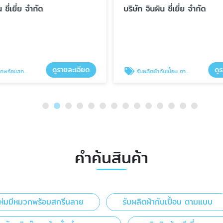
ินผิน ชี่เยี่ย จำกัด
บริษัท จินผิน ชี่เยี่ย จำกัด
ดูรายละเอียด
ตผ้ากันเปื้อน ตามแบบ
รับผลิตกระเป๋าสกรีนลาย ราคาถูก
คำค้นสินค้า
าห่มมีหมวกพร้อมสกรีนลาย
รับผลิตผ้ากันเปื้อน ตามแบบ