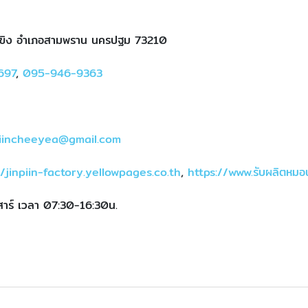
ไร่ขิง อำเภอสามพราน นครปฐม 73210
697
,
095-946-9363
npiincheeyea@gmail.com
//jinpiin-factory.yellowpages.co.th
,
https://www.รับผลิตหมอ
เสาร์ เวลา 07:30-16:30น.