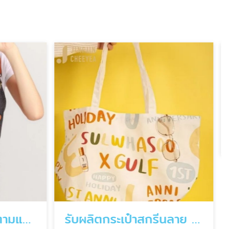
รับผลิตกระเป๋าสกรีนลาย ราคาถูก
ผลิตหมอนไดคัทตามแบบ ตามทรง