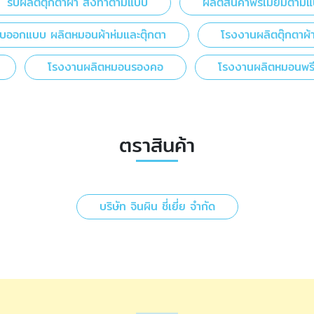
รับผลิตตุ๊กตาผ้า สั่งทำตามแบบ
ผลิตสินค้าพรีเมี่ยมตาม
ับออกแบบ ผลิตหมอนผ้าห่มและตุ๊กตา
โรงงานผลิตตุ๊กตาผ้
โรงงานผลิตหมอนรองคอ
โรงงานผลิตหมอนพรีเ
ตราสินค้า
บริษัท จินผิน ชี่เยี่ย จำกัด