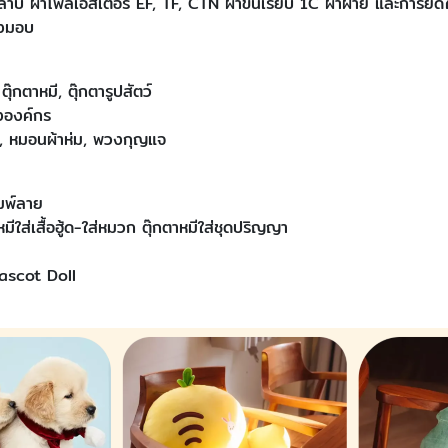
กุหลาบ ผ้าโพลีเอสเตอร์ EF, TF, CTN ผ้าขนเรียบ 1C ผ้าฝ้าย และการย
่งมอบ
ตุ๊กตาหมี, ตุ๊กตารูปสัตว์
ององค์กร
, หมอนผ้าห่ม, พวงกุญแจ
ิมพ์ลาย
ีใส่เสื้อฮู้ด-ใส่หมวก ตุ๊กตาหมีใส่ชุดปริญญา
Mascot Doll