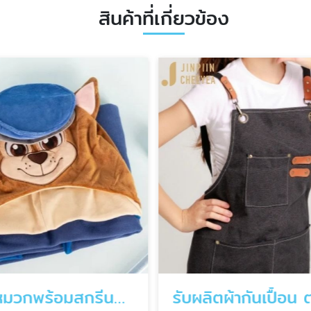
สินค้าที่เกี่ยวข้อง
รับผลิตผ้ากันเปื้อน ตามแบบ