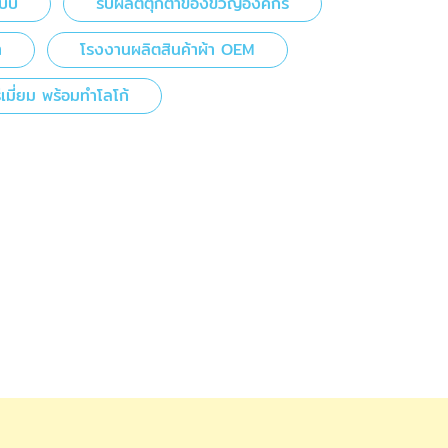
แบบ
รับผลิตตุ๊กตาของขวัญองค์กร
า
โรงงานผลิตสินค้าผ้า OEM
มี่ยม พร้อมทำโลโก้